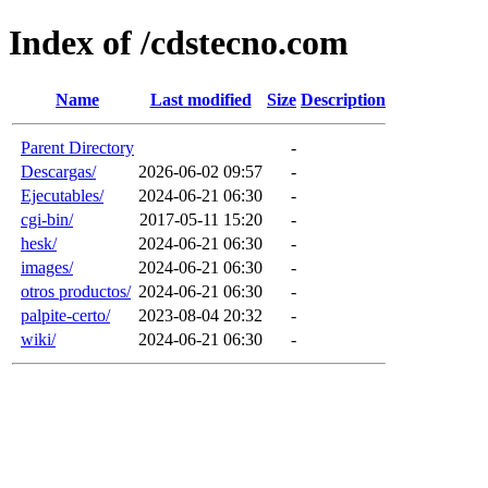
Index of /cdstecno.com
Name
Last modified
Size
Description
Parent Directory
-
Descargas/
2026-06-02 09:57
-
Ejecutables/
2024-06-21 06:30
-
cgi-bin/
2017-05-11 15:20
-
hesk/
2024-06-21 06:30
-
images/
2024-06-21 06:30
-
otros productos/
2024-06-21 06:30
-
palpite-certo/
2023-08-04 20:32
-
wiki/
2024-06-21 06:30
-